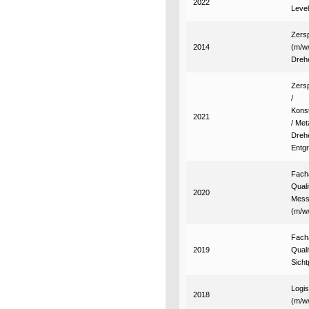
2022
Level
Zers
2014
(m/w/
Dreh
Zers
/
Kons
2021
/ Met
Drehe
Entg
Facha
Quali
2020
Mess
(m/w
Facha
2019
Quali
Sicht
Logis
2018
(m/w