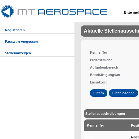
Bitte mel
Registrieren
Aktuelle Stellenaussc
Passwort vergessen
Kennziffer
Stellenanzeigen
Freitextsuche
Aufgabenbereich
Beschäftigungsart
Einsatzort
Stellenausschreibungen
Kennziffer
Posi
Rissp