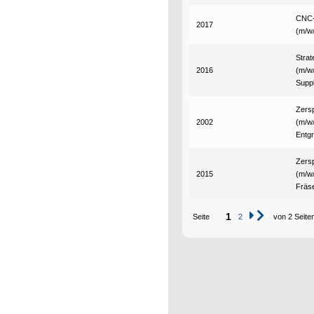
CNC-
2017
(m/w
Strat
2016
(m/w
Suppl
Zers
2002
(m/w/
Entg
Zers
2015
(m/w/
Fräs
1
Seite
2
von 2 Seite